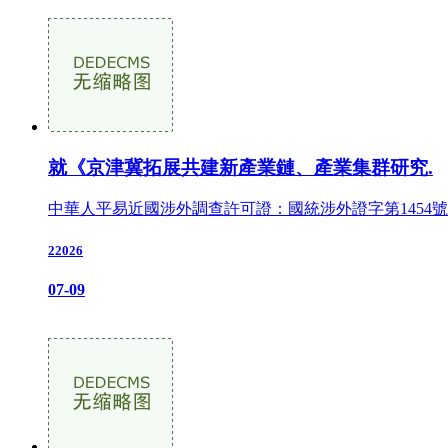
就《京津冀拓展共建新產業鏈、產業集群研究.
中華人平易近國涉外調查許可證：國統涉外證字第1454
22026
07-09