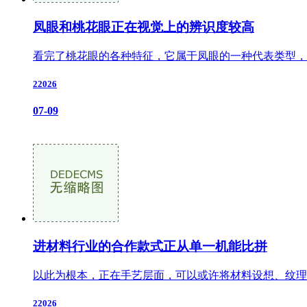
凤眼和桃花眼正在视觉上的辨识度较高
看完了桃花眼的各种特征，它属于凤眼的一种代表类型，
22026
07-09
进材料行业的合作款式正从单一机能比拼
以此为根本，正在手艺层面，可以或许将材料设想、纹理开辟取CM
22026