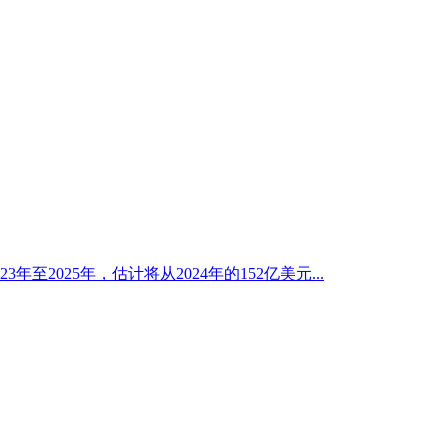
025年，估计将从2024年的152亿美元...