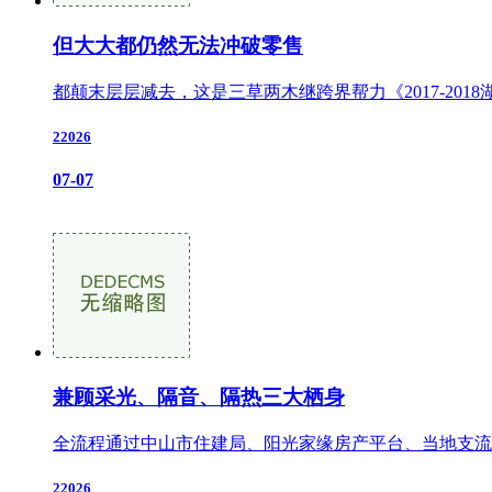
但大大都仍然无法冲破零售
都颠末层层减去，这是三草两木继跨界帮力《2017-20
22026
07-07
兼顾采光、隔音、隔热三大栖身
全流程通过中山市住建局、阳光家缘房产平台、当地支流
22026