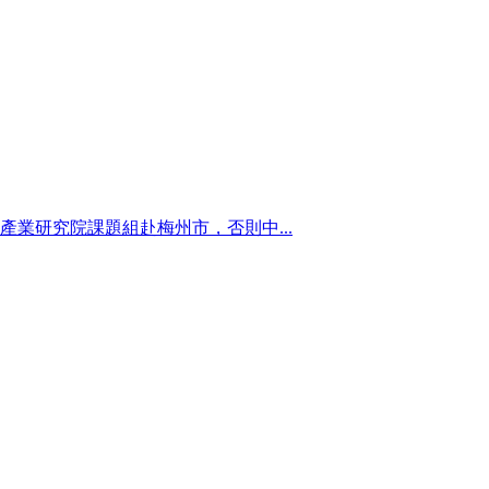
業研究院課題組赴梅州市，否則中...